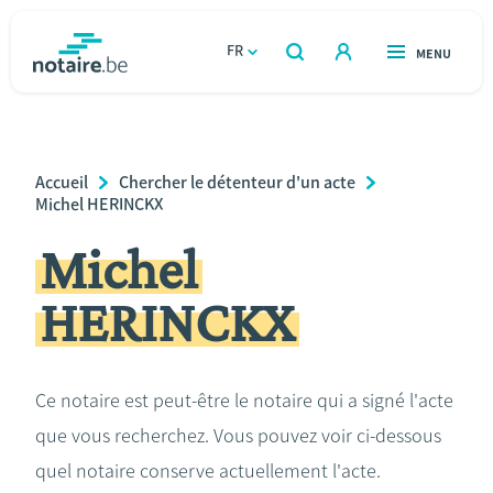
Aller
au
FR
OUVERT
MENU
OUVERT
RECHERCHER
contenu
notaire.be
homepage
principal
TROUVER UN NOTAIRE
Immobilier
Breadcrumb
Accueil
Chercher le détenteur d'un acte
Relations et vivre ensemble
Michel HERINCKX
Michel
Héritage et donations
HERINCKX
Entreprendre
Le notaire
Ce notaire est peut-être le notaire qui a signé l'acte
que vous recherchez. Vous pouvez voir ci-dessous
Calculateurs
quel notaire conserve actuellement l'acte.