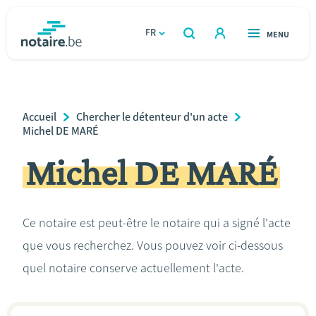
Aller
au
FR
OUVERT
MENU
OUVERT
RECHERCHER
contenu
notaire.be
homepage
principal
TROUVER UN NOTAIRE
Immobilier
Breadcrumb
Accueil
Chercher le détenteur d'un acte
Relations et vivre ensemble
Michel DE MARÉ
Michel DE MARÉ
Héritage et donations
Entreprendre
Ce notaire est peut-être le notaire qui a signé l'acte
que vous recherchez. Vous pouvez voir ci-dessous
Le notaire
quel notaire conserve actuellement l'acte.
Calculateurs