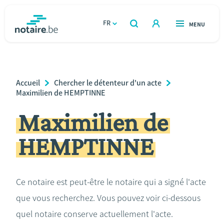
Aller
au
FR
OUVERT
MENU
OUVERT
RECHERCHER
contenu
notaire.be
homepage
principal
TROUVER UN NOTAIRE
Immobilier
Breadcrumb
Accueil
Chercher le détenteur d'un acte
Relations et vivre ensemble
Maximilien de HEMPTINNE
Maximilien de
Héritage et donations
HEMPTINNE
Entreprendre
Le notaire
Ce notaire est peut-être le notaire qui a signé l'acte
que vous recherchez. Vous pouvez voir ci-dessous
Calculateurs
quel notaire conserve actuellement l'acte.