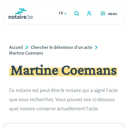
Aller
au
FR
OUVERT
MENU
OUVERT
RECHERCHER
contenu
notaire.be
homepage
principal
TROUVER UN NOTAIRE
Immobilier
Breadcrumb
Accueil
Chercher le détenteur d'un acte
Relations et vivre ensemble
Martine Coemans
Martine Coemans
Héritage et donations
Entreprendre
Ce notaire est peut-être le notaire qui a signé l'acte
que vous recherchez. Vous pouvez voir ci-dessous
Le notaire
quel notaire conserve actuellement l'acte.
Calculateurs