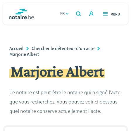
Aller
au
FR
OUVERT
MENU
OUVERT
RECHERCHER
contenu
notaire.be
homepage
principal
TROUVER UN NOTAIRE
Immobilier
Breadcrumb
Accueil
Chercher le détenteur d'un acte
Relations et vivre ensemble
Marjorie Albert
Marjorie Albert
Héritage et donations
Entreprendre
Ce notaire est peut-être le notaire qui a signé l'acte
que vous recherchez. Vous pouvez voir ci-dessous
Le notaire
quel notaire conserve actuellement l'acte.
Calculateurs