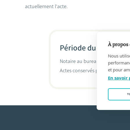
actuellement l'acte.
À propos 
Période du 23/04/200
Nous utilis
Notaire au bureau
Marc WILMUS 
performance
et pour amé
Actes conservés par
Marc Wilmu
En savoir 
T