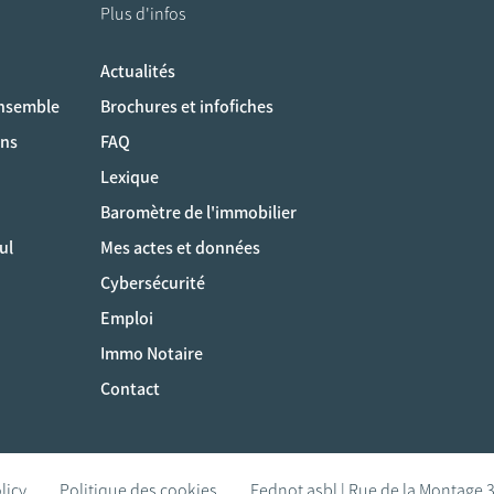
Plus d'infos
Actualités
ociaux
ensemble
Brochures et infofiches
ons
FAQ
Lexique
Baromètre de l'immobilier
ul
Mes actes et données
Cybersécurité
Emploi
Immo Notaire
Contact
licy
Politique des cookies
Fednot asbl | Rue de la Montage 3