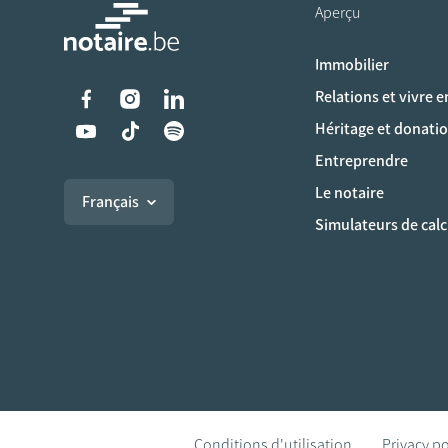
Aperçu
Immobilier
Liens vers les réseaux s
Relations et vivre 
Héritage et donati
Entreprendre
Le notaire
Français
Simulateurs de calc
Conditions d'utilisation
Privacy po