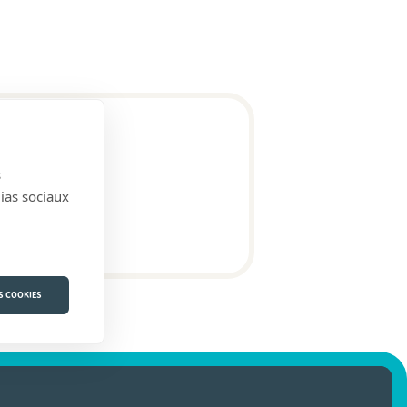
s
terbeek)
dias sociaux
S COOKIES