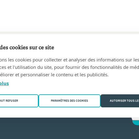
des cookies sur ce site
2 au aujourd'hui
ons les cookies pour collecter et analyser des informations sur le
et Ludovic du BUS de WARNAFFE, notaires associés
(1040 Et
s et l'utilisation du site, pour fournir des fonctionnalités de mé
liorer et personnaliser le contenu et les publicités.
s
plus
OUT REFUSER
PARAMÈTRES DES COOKIES
AUTORISER TOUS LE