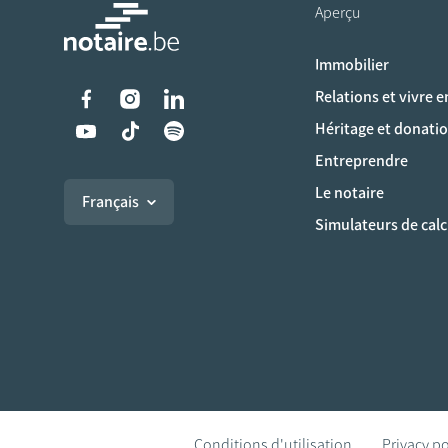
Aperçu
Immobilier
Liens vers les réseaux s
Relations et vivre 
Héritage et donati
Entreprendre
Le notaire
Français
Simulateurs de calc
Conditions d'utilisation
Privacy po