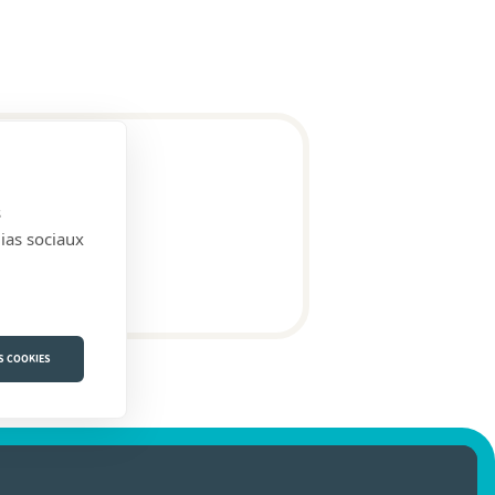
s
dias sociaux
S COOKIES