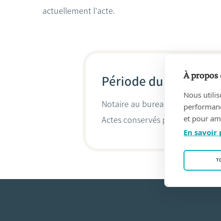
actuellement l'acte.
À propos 
Période du 30/09/19
Nous utilis
Notaire au bureau
WAUTLET, Ma
performance
et pour amé
Actes conservés par
Nicolas Rou
En savoir 
T