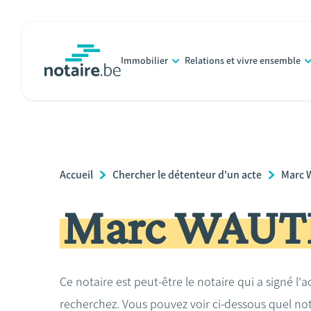
Aller
au
contenu
Immobilier
Relations et vivre ensemble
principal
notaire.be
homepage
Breadcrumb
Accueil
Chercher le détenteur d'un acte
Marc 
Marc WAUT
Ce notaire est peut-être le notaire qui a signé l'
recherchez. Vous pouvez voir ci-dessous quel no