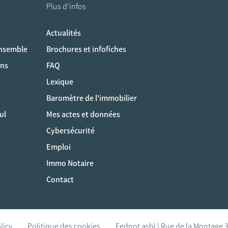
Plus d'infos
Actualités
ociaux
ensemble
Brochures et infofiches
ons
FAQ
Lexique
Baromètre de l'immobilier
ul
Mes actes et données
Cybersécurité
Emploi
Immo Notaire
Contact
licy
Politique des cookies
Fednot asbl | Rue de la Montage 3