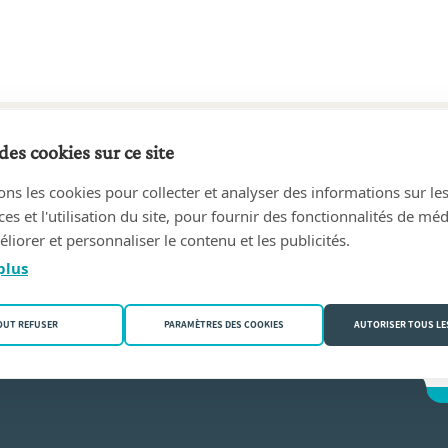
des cookies sur ce site
75 au 30/08/1985
ons les cookies pour collecter et analyser des informations sur le
rc
(6000 Charleroi)
s et l'utilisation du site, pour fournir des fonctionnalités de mé
liorer et personnaliser le contenu et les publicités.
sseaux
plus
OUT REFUSER
PARAMÈTRES DES COOKIES
AUTORISER TOUS LE