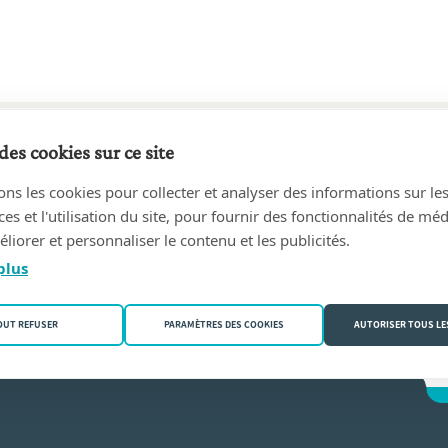
des cookies sur ce site
5 au aujourd'hui
ons les cookies pour collecter et analyser des informations sur le
PHILIPS, geassocieerde notarissen
(9820 Merelbeke)
s et l'utilisation du site, pour fournir des fonctionnalités de mé
liorer et personnaliser le contenu et les publicités.
meulen
plus
OUT REFUSER
PARAMÈTRES DES COOKIES
AUTORISER TOUS LE