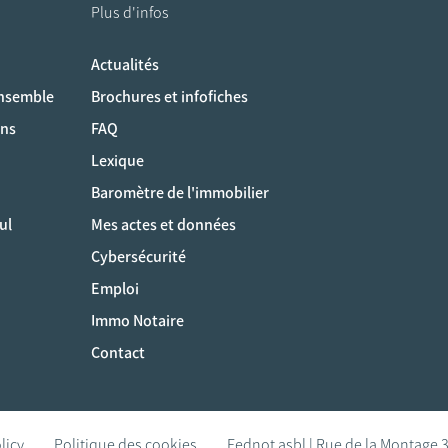
Plus d'infos
Actualités
ociaux
ensemble
Brochures et infofiches
ons
FAQ
Lexique
Baromètre de l'immobilier
ul
Mes actes et données
Cybersécurité
Emploi
Immo Notaire
Contact
licy
Politique des cookies
Fednot asbl | Rue de la Montage 3