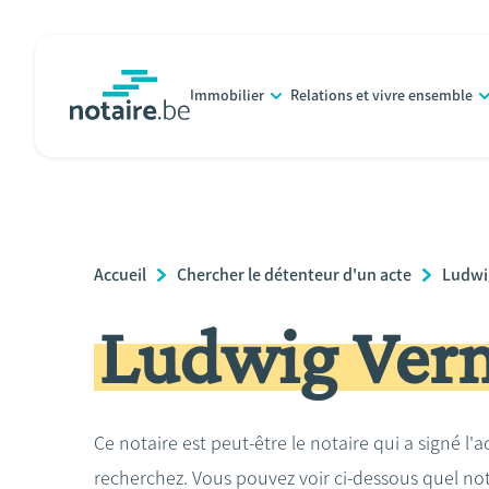
Aller
au
contenu
Immobilier
Relations et vivre ensemble
principal
notaire.be
homepage
Breadcrumb
Accueil
Chercher le détenteur d'un acte
Ludwi
Ludwig Ver
Ce notaire est peut-être le notaire qui a signé l'
recherchez. Vous pouvez voir ci-dessous quel no