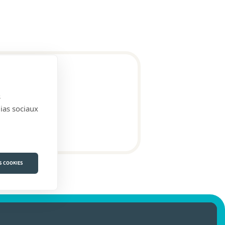
s
dias sociaux
S COOKIES