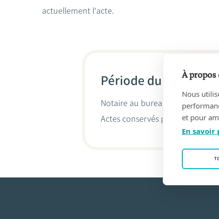
actuellement l'acte.
À propos 
Période du 02/08/200
Nous utilis
Notaire au bureau
VERMEULEN & 
performance
et pour amé
Actes conservés par
Ludwig Ver
En savoir 
T