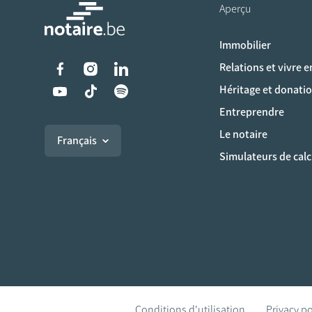
Aperçu
Immobilier
Liens vers les réseaux s
Relations et vivre 
Héritage et donati
Entreprendre
Le notaire
Français
Simulateurs de calc
Conditions d'utilisation
Privacy po