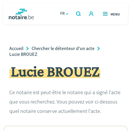
Aller
au
FR
OUVERT
MENU
OUVERT
RECHERCHER
contenu
notaire.be
homepage
principal
TROUVER UN NOTAIRE
Immobilier
Breadcrumb
Accueil
Chercher le détenteur d'un acte
Relations et vivre ensemble
Lucie BROUEZ
Lucie BROUEZ
Héritage et donations
Entreprendre
Ce notaire est peut-être le notaire qui a signé l'acte
que vous recherchez. Vous pouvez voir ci-dessous
Le notaire
quel notaire conserve actuellement l'acte.
Calculateurs