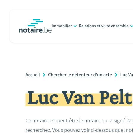
Aller
au
contenu
Immobilier
Relations et vivre ensemble
principal
notaire.be
homepage
Breadcrumb
Accueil
Chercher le détenteur d'un acte
Luc Va
Luc Van Pelt
Ce notaire est peut-être le notaire qui a signé l'
recherchez. Vous pouvez voir ci-dessous quel no