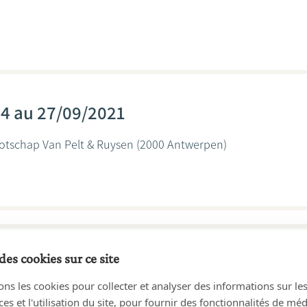
14 au 27/09/2021
otschap Van Pelt & Ruysen
(2000 Antwerpen)
des cookies sur ce site
10 au 30/09/2014
ons les cookies pour collecter et analyser des informations sur le
& Van Pelt, geassocieerde notarissen
(2000 Antwerpen)
s et l'utilisation du site, pour fournir des fonctionnalités de mé