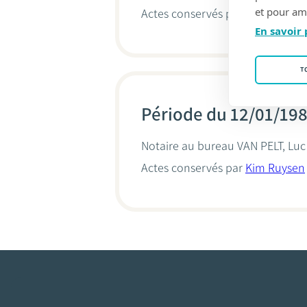
et pour amé
Actes conservés par
Philippe C
En savoir 
T
Période du 12/01/19
Notaire au bureau
VAN PELT, Luc
Actes conservés par
Kim Ruysen