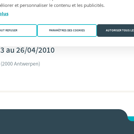
liorer et personnaliser le contenu et les publicités.
aeymaex
plus
OUT REFUSER
PARAMÈTRES DES COOKIES
AUTORISER TOUS LE
83 au 26/04/2010
(2000 Antwerpen)