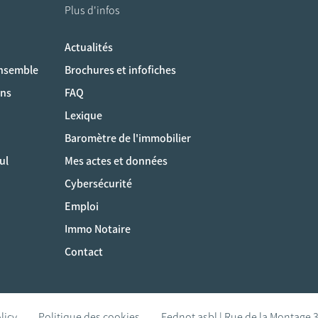
Plus d'infos
Actualités
ociaux
ensemble
Brochures et infofiches
ons
FAQ
Lexique
Baromètre de l'immobilier
ul
Mes actes et données
Cybersécurité
Emploi
Immo Notaire
Contact
licy
Politique des cookies
Fednot asbl | Rue de la Montage 3