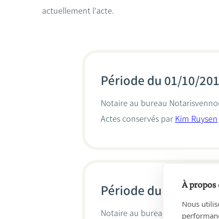
actuellement l'acte.
Période du 01/10/20
Notaire au bureau
Notarisvenno
Actes conservés par
Kim Ruysen
À propos 
Période du 27/04/20
Nous utilis
Notaire au bureau
Van Herzeele 
performance