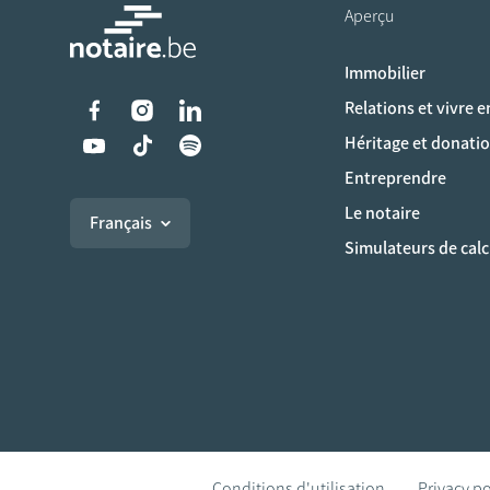
Aperçu
Immobilier
Liens vers les réseaux s
Relations et vivre 
Héritage et donati
Entreprendre
Le notaire
Français
Simulateurs de calc
Conditions d'utilisation
Privacy po