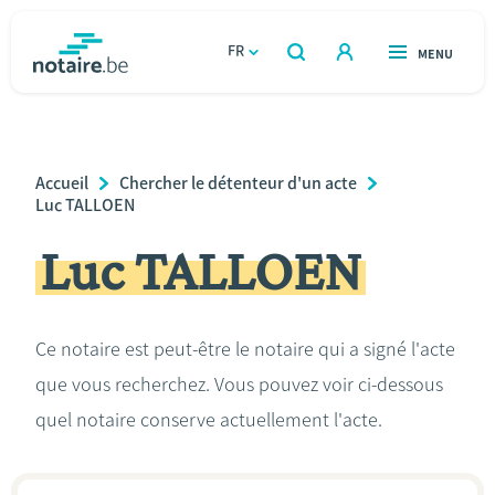
Aller
au
FR
OUVERT
MENU
OUVERT
RECHERCHER
contenu
notaire.be
homepage
principal
TROUVER UN NOTAIRE
Immobilier
Breadcrumb
Accueil
Chercher le détenteur d'un acte
Relations et vivre ensemble
Luc TALLOEN
Luc TALLOEN
Héritage et donations
Entreprendre
Ce notaire est peut-être le notaire qui a signé l'acte
que vous recherchez. Vous pouvez voir ci-dessous
Le notaire
quel notaire conserve actuellement l'acte.
Calculateurs