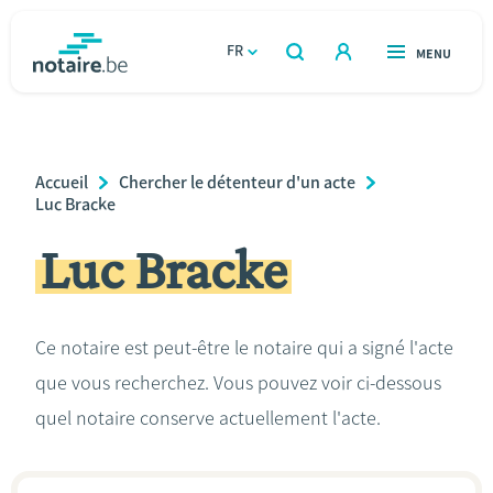
Aller
au
FR
OUVERT
MENU
OUVERT
RECHERCHER
contenu
notaire.be
homepage
principal
TROUVER UN NOTAIRE
Immobilier
Breadcrumb
Accueil
Chercher le détenteur d'un acte
Relations et vivre ensemble
Luc Bracke
Luc Bracke
Héritage et donations
Entreprendre
Ce notaire est peut-être le notaire qui a signé l'acte
que vous recherchez. Vous pouvez voir ci-dessous
Le notaire
quel notaire conserve actuellement l'acte.
Calculateurs