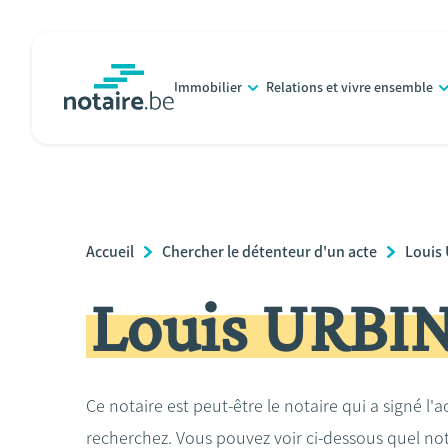
Aller
au
contenu
Immobilier
Relations et vivre ensemble
principal
notaire.be
homepage
Breadcrumb
Accueil
Chercher le détenteur d'un acte
Louis
Louis URBI
Ce notaire est peut-être le notaire qui a signé l'
recherchez. Vous pouvez voir ci-dessous quel no