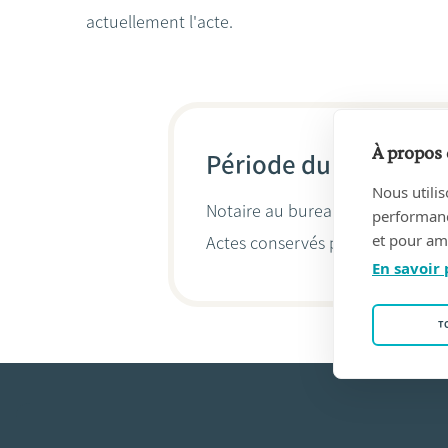
actuellement l'acte.
À propos 
Période du 09/02/19
Nous utilis
Notaire au bureau
URBIN-CHOFFR
performance
et pour amé
Actes conservés par
Vincent Sta
En savoir 
T