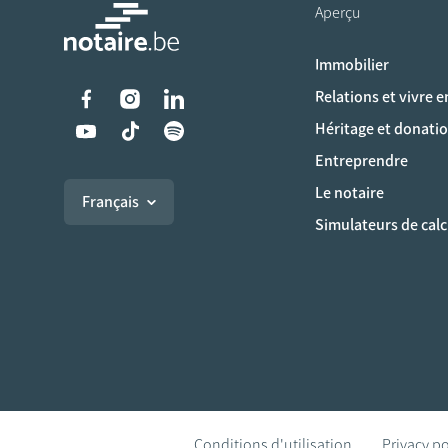
Aperçu
Immobilier
Liens vers les réseaux s
Relations et vivre 
Héritage et donati
Entreprendre
Le notaire
Français
Simulateurs de calc
Conditions d'utilisation
Privacy po