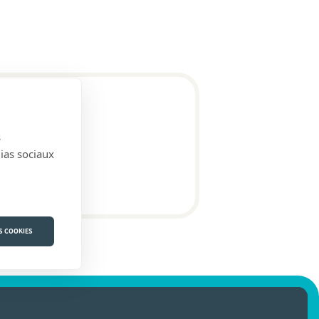
s
dias sociaux
S COOKIES