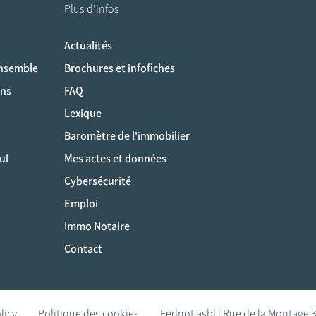
Plus d'infos
Actualités
ociaux
ensemble
Brochures et infofiches
ons
FAQ
Lexique
Baromètre de l'immobilier
ul
Mes actes et données
Cybersécurité
Emploi
Immo Notaire
Contact
licy
Politique des cookies
Fednot asbl | Rue de la Montage 3