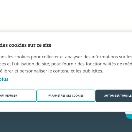
des cookies sur ce site
87 au 28/11/1995
ons les cookies pour collecter et analyser des informations sur le
AY, Louis
(6670 Gouvy (Limerlé))
s et l'utilisation du site, pour fournir des fonctionnalités de mé
liorer et personnaliser le contenu et les publicités.
sser
plus
OUT REFUSER
PARAMÈTRES DES COOKIES
AUTORISER TOUS LE