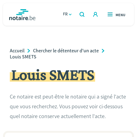
Aller
au
FR
OUVERT
MENU
OUVERT
RECHERCHER
contenu
notaire.be
homepage
principal
TROUVER UN NOTAIRE
Immobilier
Breadcrumb
Accueil
Chercher le détenteur d'un acte
Relations et vivre ensemble
Louis SMETS
Louis SMETS
Héritage et donations
Entreprendre
Ce notaire est peut-être le notaire qui a signé l'acte
que vous recherchez. Vous pouvez voir ci-dessous
Le notaire
quel notaire conserve actuellement l'acte.
Calculateurs