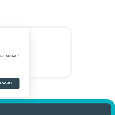
s
dias sociaux
S COOKIES