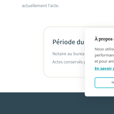
actuellement l'acte.
À propos 
Période du 22/03/19
Nous utilis
Notaire au bureau
CORNIL, Louis
performance
et pour amé
Actes conservés par
Baudouin Co
En savoir 
T