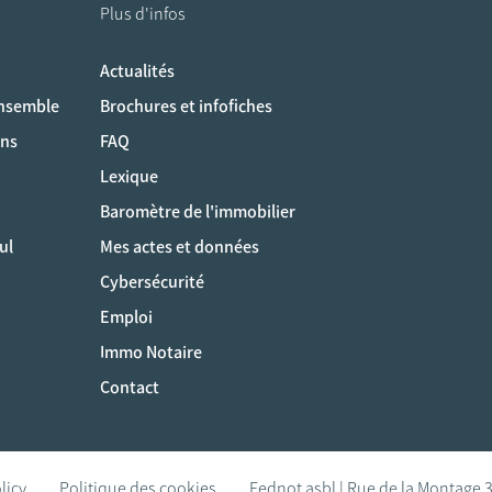
Plus d'infos
Actualités
ociaux
ensemble
Brochures et infofiches
ons
FAQ
Lexique
Baromètre de l'immobilier
ul
Mes actes et données
Cybersécurité
Emploi
Immo Notaire
Contact
licy
Politique des cookies
Fednot asbl | Rue de la Montage 3