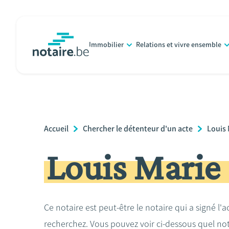
Aller
au
contenu
Immobilier
Relations et vivre ensemble
principal
notaire.be
homepage
Breadcrumb
Accueil
Chercher le détenteur d'un acte
Louis
Louis Marie
Ce notaire est peut-être le notaire qui a signé l'
recherchez. Vous pouvez voir ci-dessous quel no