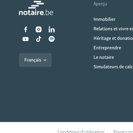
Aperçu
Immobilier
Liens vers les réseaux s
Relations et vivre 
Héritage et donati
Entreprendre
Le notaire
Français
Simulateurs de calc
Conditions d'utilisation
Privacy po