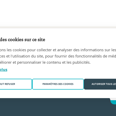
des cookies sur ce site
57 au 07/10/1980
ons les cookies pour collecter et analyser des informations sur le
 Marie Gérard H
(7870 Lens)
s et l'utilisation du site, pour fournir des fonctionnalités de mé
liorer et personnaliser le contenu et les publicités.
rnil
plus
OUT REFUSER
PARAMÈTRES DES COOKIES
AUTORISER TOUS LE