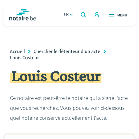
Aller
au
FR
OUVERT
MENU
OUVERT
RECHERCHER
contenu
notaire.be
homepage
principal
TROUVER UN NOTAIRE
Immobilier
Breadcrumb
Accueil
Chercher le détenteur d'un acte
Relations et vivre ensemble
Louis Costeur
Louis Costeur
Héritage et donations
Entreprendre
Ce notaire est peut-être le notaire qui a signé l'acte
que vous recherchez. Vous pouvez voir ci-dessous
Le notaire
quel notaire conserve actuellement l'acte.
Calculateurs