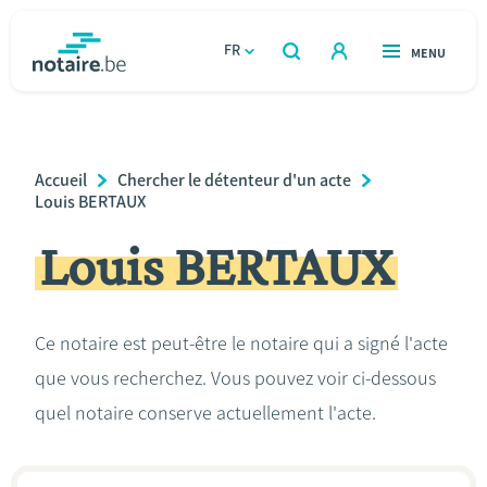
Aller
au
FR
OUVERT
MENU
OUVERT
RECHERCHER
contenu
notaire.be
homepage
principal
TROUVER UN NOTAIRE
Immobilier
Breadcrumb
Accueil
Chercher le détenteur d'un acte
Relations et vivre ensemble
Louis BERTAUX
Louis BERTAUX
Héritage et donations
Entreprendre
Ce notaire est peut-être le notaire qui a signé l'acte
que vous recherchez. Vous pouvez voir ci-dessous
Le notaire
quel notaire conserve actuellement l'acte.
Calculateurs