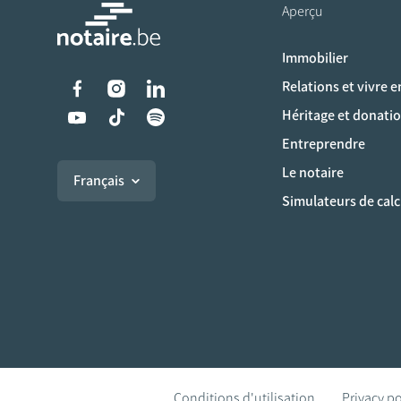
Aperçu
Immobilier
Liens vers les réseaux s
Relations et vivre 
Héritage et donati
Entreprendre
Le notaire
Français
Simulateurs de calc
Conditions d'utilisation
Privacy po