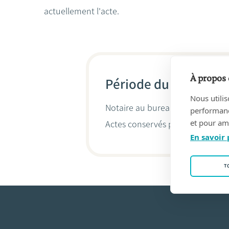
actuellement l'acte.
À propos 
Période du 04/01/201
Nous utilis
Notaire au bureau
Diels, Van Eyl
performance
et pour amé
Actes conservés par
Filip Diels
En savoir 
T