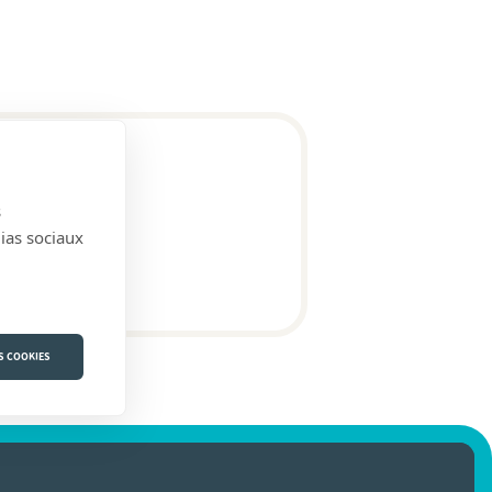
s
dias sociaux
S COOKIES