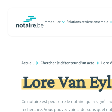
Aller
au
contenu
Immobilier
Relations et vivre ensemble
principal
notaire.be
homepage
Breadcrumb
Accueil
Chercher le détenteur d'un acte
Lore V
Lore Van Ey
Ce notaire est peut-être le notaire qui a signé l'
recherchez. Vous pouvez voir ci-dessous quel no