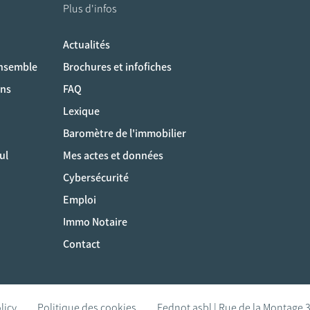
Plus d'infos
Actualités
ociaux
ensemble
Brochures et infofiches
ons
FAQ
Lexique
Baromètre de l'immobilier
ul
Mes actes et données
Cybersécurité
Emploi
Immo Notaire
Contact
licy
Politique des cookies
Fednot asbl | Rue de la Montage 3