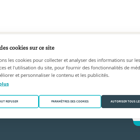
des cookies sur ce site
9 au aujourd'hui
ons les cookies pour collecter et analyser des informations sur le
en & Grauls
(3370 Boutersem)
s et l'utilisation du site, pour fournir des fonctionnalités de mé
liorer et personnaliser le contenu et les publicités.
plus
OUT REFUSER
PARAMÈTRES DES COOKIES
AUTORISER TOUS LE