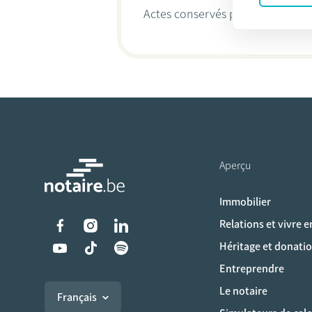
Actes conservés par
Dirk Michiel
Aperçu
Immobilier
Liens vers les réseaux s
Relations et vivre 
Héritage et donati
Entreprendre
Le notaire
Français