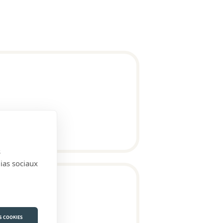
s
dias sociaux
S COOKIES