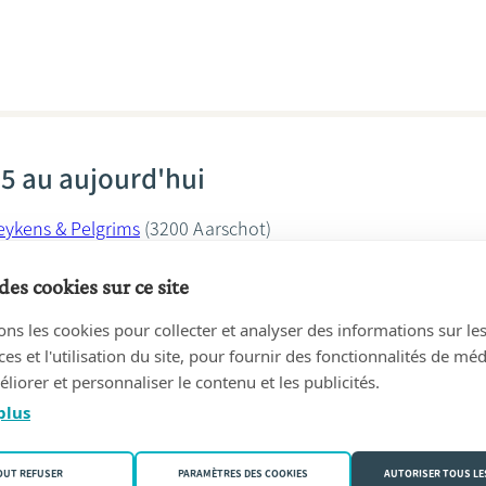
5 au aujourd'hui
oeykens & Pelgrims
(3200 Aarschot)
s
des cookies sur ce site
ons les cookies pour collecter et analyser des informations sur le
s et l'utilisation du site, pour fournir des fonctionnalités de mé
liorer et personnaliser le contenu et les publicités.
plus
04 au 30/10/2014
STROEYKENS
(3200 Aarschot)
OUT REFUSER
PARAMÈTRES DES COOKIES
AUTORISER TOUS LE