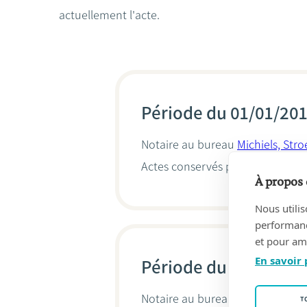
actuellement l'acte.
Période du 01/01/201
Notaire au bureau
Michiels, Str
Actes conservés par
Dirk Michiel
À propos 
Nous utilis
performance
et pour amé
En savoir 
Période du 07/05/20
Notaire au bureau
MICHIELS & 
T