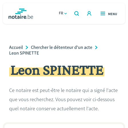
Aller
au
FR
OUVERT
MENU
OUVERT
RECHERCHER
contenu
notaire.be
homepage
principal
TROUVER UN NOTAIRE
Immobilier
Breadcrumb
Accueil
Chercher le détenteur d'un acte
Relations et vivre ensemble
Leon SPINETTE
Leon SPINETTE
Héritage et donations
Entreprendre
Ce notaire est peut-être le notaire qui a signé l'acte
que vous recherchez. Vous pouvez voir ci-dessous
Le notaire
quel notaire conserve actuellement l'acte.
Calculateurs