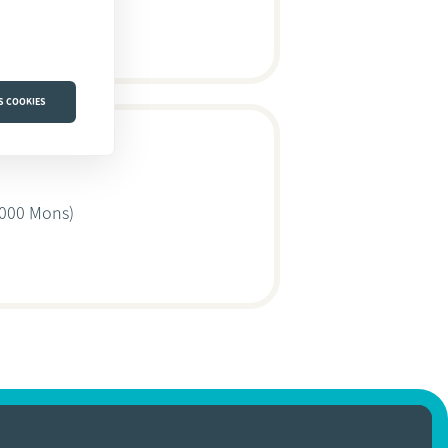
S COOKIES
000 Mons)