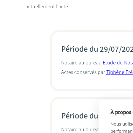
actuellement l'acte.
Période du 29/07/20
Notaire au bureau
Etude du Nota
Actes conservés par
Tiphène Fré
À propos 
Période du 17/12/20
Nous utilis
Notaire au bureau
Etude du Nota
performance