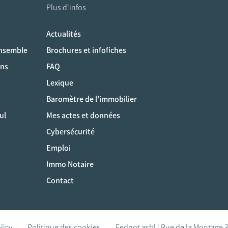
Plus d'infos
Actualités
ociaux
ensemble
Brochures et infofiches
ons
FAQ
Lexique
Baromètre de l'immobilier
ul
Mes actes et données
Cybersécurité
Emploi
Immo Notaire
Contact
licy
Politique des cookies
Fednot asbl | Rue de la Montage 3