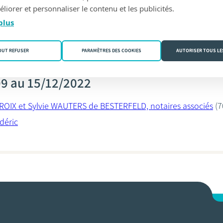
liorer et personnaliser le contenu et les publicités.
déric
plus
OUT REFUSER
PARAMÈTRES DES COOKIES
AUTORISER TOUS LE
99 au 15/12/2022
ROIX et Sylvie WAUTERS de BESTERFELD, notaires associés
(7
déric