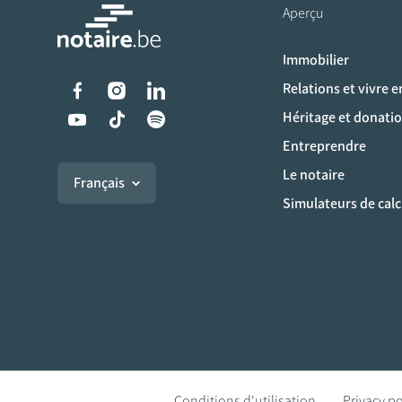
Aperçu
Immobilier
Liens vers les réseaux s
Relations et vivre 
Héritage et donati
Entreprendre
Le notaire
Français
Simulateurs de calc
Conditions d'utilisation
Privacy po