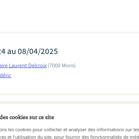
24 au 08/04/2025
ire Laurent Delcroix
(7000 Mons)
déric
des cookies sur ce site
23 au 27/05/2024
ons les cookies pour collecter et analyser des informations sur le
ire Laurent Delcroix
(7000 Mons)
s et l'utilisation du site, pour fournir des fonctionnalités de mé