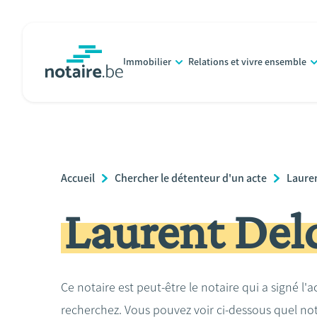
Aller
au
contenu
Immobilier
Relations et vivre ensemble
principal
notaire.be
homepage
Breadcrumb
Accueil
Chercher le détenteur d'un acte
Lauren
Laurent Del
Ce notaire est peut-être le notaire qui a signé l'
recherchez. Vous pouvez voir ci-dessous quel no