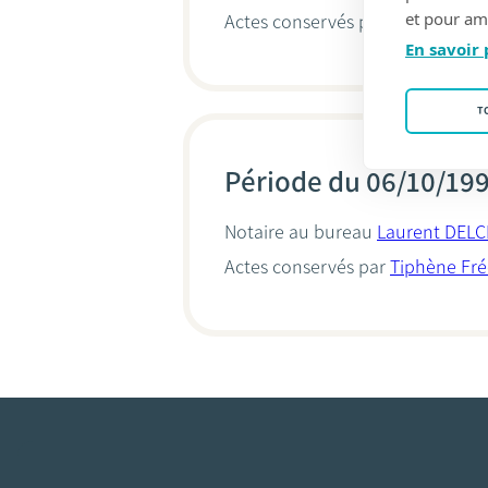
et pour amé
Actes conservés par
Tiphène Fré
En savoir 
T
Période du 06/10/19
Notaire au bureau
Laurent DELC
Actes conservés par
Tiphène Fré