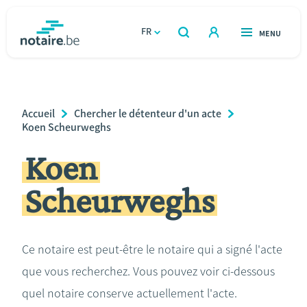
Aller
au
FR
OUVERT
MENU
OUVERT
RECHERCHER
contenu
notaire.be
homepage
principal
TROUVER UN NOTAIRE
Immobilier
Breadcrumb
Accueil
Chercher le détenteur d'un acte
Relations et vivre ensemble
Koen Scheurweghs
Koen
Héritage et donations
Scheurweghs
Entreprendre
Le notaire
Ce notaire est peut-être le notaire qui a signé l'acte
que vous recherchez. Vous pouvez voir ci-dessous
Calculateurs
quel notaire conserve actuellement l'acte.