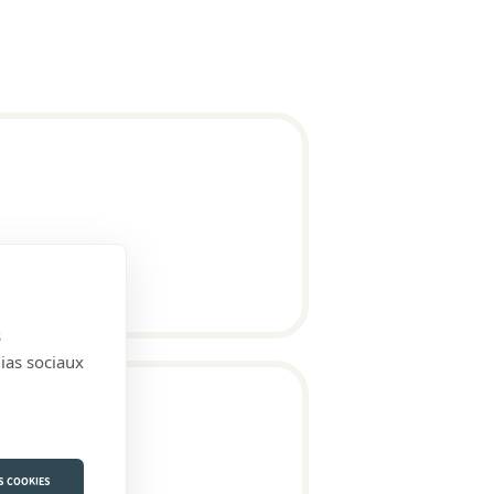
s
dias sociaux
S COOKIES