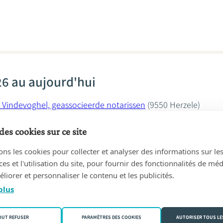
6 au aujourd'hui
 Vindevoghel, geassocieerde notarissen
(9550 Herzele)
rtelboom
des cookies sur ce site
ons les cookies pour collecter et analyser des informations sur le
s et l'utilisation du site, pour fournir des fonctionnalités de mé
liorer et personnaliser le contenu et les publicités.
plus
21 au 23/11/2025
 Vindevoghel, geassocieerde notarissen
(9550 Herzele)
OUT REFUSER
PARAMÈTRES DES COOKIES
AUTORISER TOUS LE