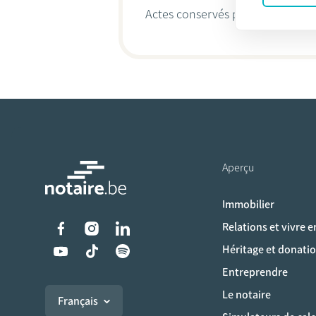
Actes conservés par
Annelies Tu
Aperçu
Immobilier
Liens vers les réseaux s
Relations et vivre 
Héritage et donati
Entreprendre
Le notaire
Français