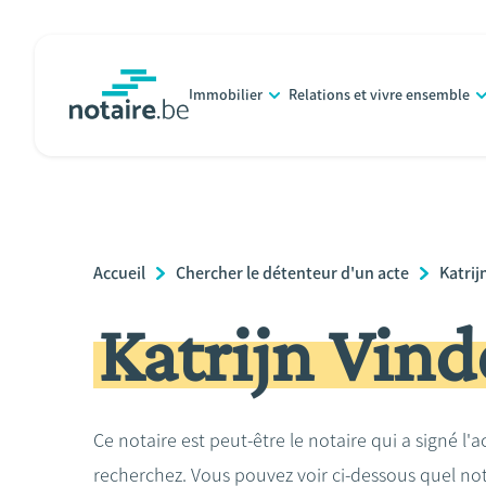
Aller
au
contenu
Immobilier
Relations et vivre ensemble
principal
notaire.be
homepage
Breadcrumb
Accueil
Chercher le détenteur d'un acte
Katrij
Katrijn Vin
Ce notaire est peut-être le notaire qui a signé l'
recherchez. Vous pouvez voir ci-dessous quel no