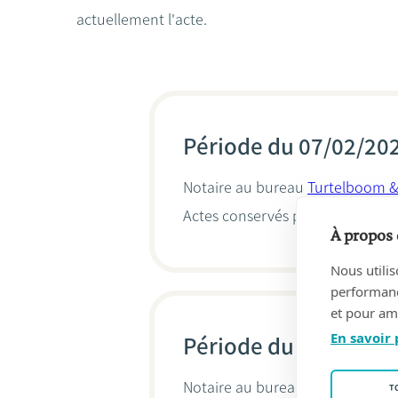
actuellement l'acte.
Période du 07/02/202
Notaire au bureau
Turtelboom &
Actes conservés par
Annelies Tu
À propos 
Nous utilis
performance
et pour amé
En savoir 
Période du 01/12/20
Notaire au bureau
Turtelboom &
T