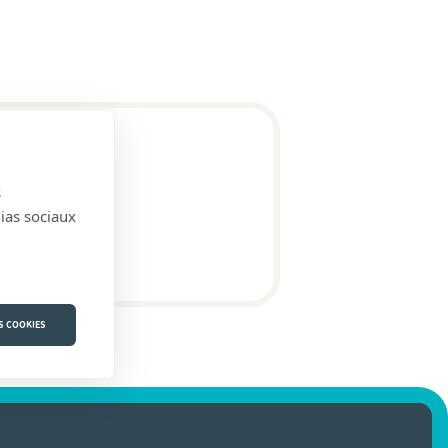
s
))
dias sociaux
S COOKIES