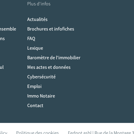
Plus d'infos
Actualités
ociaux
ensemble
Brochures et infofiches
ons
FAQ
Lexique
Baromètre de l'immobilier
ul
Mes actes et données
Cybersécurité
Emploi
Immo Notaire
Contact
licy
Politique des cookies
Fednot asbl | Rue de la Montage 3