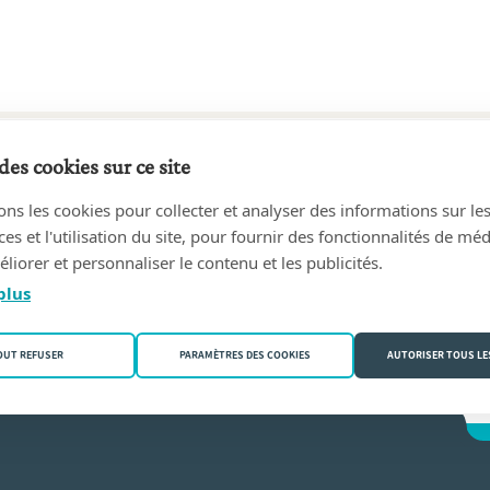
des cookies sur ce site
3 au aujourd'hui
ons les cookies pour collecter et analyser des informations sur le
ën & Conjaerts, geassocieerde notarissen
(3900 Pelt (Overpelt
s et l'utilisation du site, pour fournir des fonctionnalités de mé
liorer et personnaliser le contenu et les publicités.
plus
OUT REFUSER
PARAMÈTRES DES COOKIES
AUTORISER TOUS LE