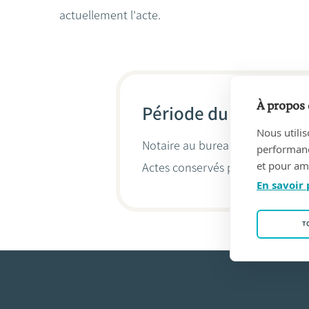
actuellement l'acte.
À propos 
Période du 06/09/202
Nous utilis
Notaire au bureau
Seresia, Mari
performance
et pour amé
Actes conservés par
Dirk Seresia
En savoir 
T