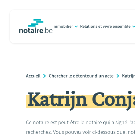
Aller
au
contenu
Immobilier
Relations et vivre ensemble
principal
notaire.be
homepage
Breadcrumb
Accueil
Chercher le détenteur d'un acte
Katrij
Katrijn Conj
Ce notaire est peut-être le notaire qui a signé l'
recherchez. Vous pouvez voir ci-dessous quel no