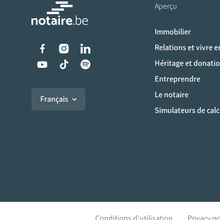
Aperçu
Immobilier
Liens vers les réseaux s
Relations et vivre 
Héritage et donati
Entreprendre
Le notaire
Français
Simulateurs de calc
Conditions d'utilisation
Privacy po