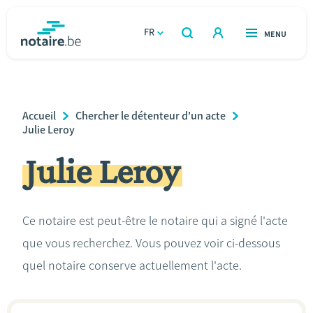
Aller
au
FR
OUVERT
MENU
OUVERT
RECHERCHER
contenu
notaire.be
homepage
principal
TROUVER UN NOTAIRE
Immobilier
Breadcrumb
Accueil
Chercher le détenteur d'un acte
Relations et vivre ensemble
Julie Leroy
Julie Leroy
Héritage et donations
Entreprendre
Ce notaire est peut-être le notaire qui a signé l'acte
que vous recherchez. Vous pouvez voir ci-dessous
Le notaire
quel notaire conserve actuellement l'acte.
Calculateurs