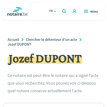
Aller
au
FR
OUVERT
MENU
OUVERT
RECHERCHER
contenu
notaire.be
homepage
principal
TROUVER UN NOTAIRE
Immobilier
Breadcrumb
Accueil
Chercher le détenteur d'un acte
Relations et vivre ensemble
Jozef DUPONT
Jozef DUPONT
Héritage et donations
Entreprendre
Ce notaire est peut-être le notaire qui a signé l'acte
que vous recherchez. Vous pouvez voir ci-dessous
Le notaire
quel notaire conserve actuellement l'acte.
Calculateurs