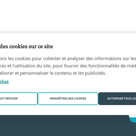
des cookies sur ce site
30 au 10/08/1972
ons les cookies pour collecter et analyser des informations sur le
ph
(8540 Deerlijk)
s et l'utilisation du site, pour fournir des fonctionnalités de mé
liorer et personnaliser le contenu et les publicités.
aey
plus
OUT REFUSER
PARAMÈTRES DES COOKIES
AUTORISER TOUS LE