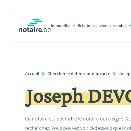
Aller
au
contenu
Immobilier
Relations et vivre ensemble
principal
notaire.be
homepage
Breadcrumb
Accueil
Chercher le détenteur d'un acte
Josep
Joseph DEV
Ce notaire est peut-être le notaire qui a signé l'
recherchez. Vous pouvez voir ci-dessous quel no