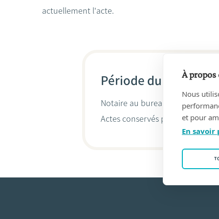
actuellement l'acte.
À propos 
Période du 10/06/19
Nous utilis
Notaire au bureau
DEVOS, Jose
performance
et pour amé
Actes conservés par
Stéphane S
En savoir 
T