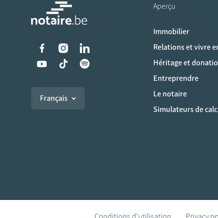
Aperçu
Immobilier
Liens vers les réseaux s
Relations et vivre 
Héritage et donati
Entreprendre
Le notaire
Français
Simulateurs de calc
Conditions d'utilisation
Privacy po