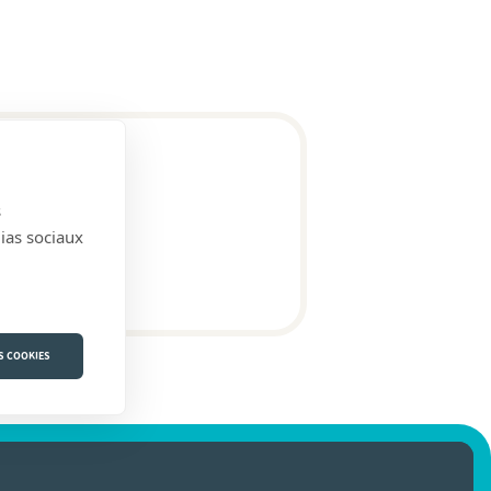
s
dias sociaux
S COOKIES