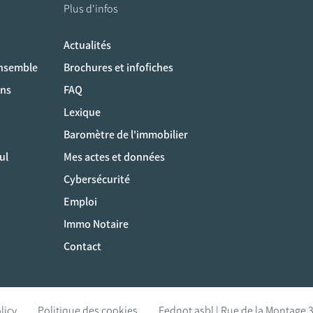
Plus d'infos
Actualités
ociaux
ensemble
Brochures et infofiches
ons
FAQ
Lexique
Baromètre de l'immobilier
ul
Mes actes et données
Cybersécurité
Emploi
Immo Notaire
Contact
licy
Politique des cookies
Fednot asbl | Rue de la Montage 3