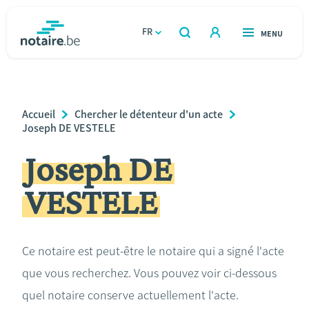
Aller
au
FR
OUVERT
MENU
OUVERT
RECHERCHER
contenu
notaire.be
homepage
principal
TROUVER UN NOTAIRE
Immobilier
Breadcrumb
Accueil
Chercher le détenteur d'un acte
Relations et vivre ensemble
Joseph DE VESTELE
Joseph DE
Héritage et donations
VESTELE
Entreprendre
Le notaire
Ce notaire est peut-être le notaire qui a signé l'acte
que vous recherchez. Vous pouvez voir ci-dessous
Calculateurs
quel notaire conserve actuellement l'acte.