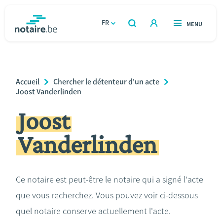
Aller
au
FR
OUVERT
MENU
OUVERT
RECHERCHER
contenu
notaire.be
homepage
principal
TROUVER UN NOTAIRE
Immobilier
Breadcrumb
Accueil
Chercher le détenteur d'un acte
Relations et vivre ensemble
Joost Vanderlinden
Joost
Héritage et donations
Vanderlinden
Entreprendre
Le notaire
Ce notaire est peut-être le notaire qui a signé l'acte
que vous recherchez. Vous pouvez voir ci-dessous
Calculateurs
quel notaire conserve actuellement l'acte.