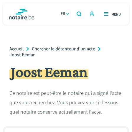
Aller
au
FR
OUVERT
MENU
OUVERT
RECHERCHER
contenu
notaire.be
homepage
principal
TROUVER UN NOTAIRE
Immobilier
Breadcrumb
Accueil
Chercher le détenteur d'un acte
Relations et vivre ensemble
Joost Eeman
Joost Eeman
Héritage et donations
Entreprendre
Ce notaire est peut-être le notaire qui a signé l'acte
que vous recherchez. Vous pouvez voir ci-dessous
Le notaire
quel notaire conserve actuellement l'acte.
Calculateurs