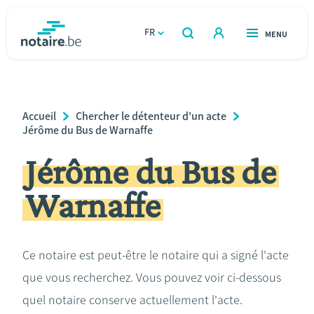
Aller
au
FR
OUVERT
MENU
OUVERT
RECHERCHER
contenu
notaire.be
homepage
principal
TROUVER UN NOTAIRE
Immobilier
Breadcrumb
Accueil
Chercher le détenteur d'un acte
Relations et vivre ensemble
Jérôme du Bus de Warnaffe
Jérôme du Bus de
Héritage et donations
Warnaffe
Entreprendre
Le notaire
Ce notaire est peut-être le notaire qui a signé l'acte
que vous recherchez. Vous pouvez voir ci-dessous
Calculateurs
quel notaire conserve actuellement l'acte.