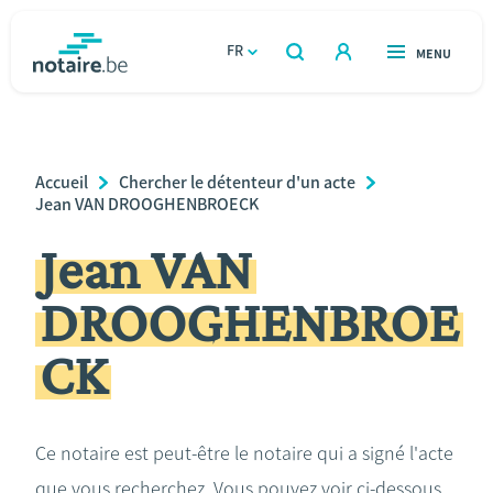
Aller
au
FR
OUVERT
MENU
OUVERT
RECHERCHER
contenu
notaire.be
homepage
principal
TROUVER UN NOTAIRE
Immobilier
Breadcrumb
Accueil
Chercher le détenteur d'un acte
Relations et vivre ensemble
Jean VAN DROOGHENBROECK
Jean VAN
Héritage et donations
DROOGHENBROE
Entreprendre
CK
Le notaire
Calculateurs
Ce notaire est peut-être le notaire qui a signé l'acte
que vous recherchez. Vous pouvez voir ci-dessous