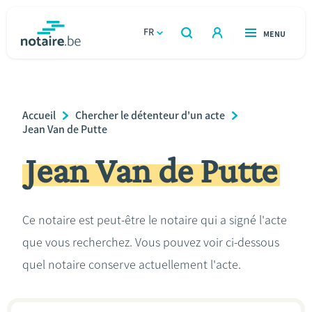
Aller
au
FR
OUVERT
MENU
OUVERT
RECHERCHER
contenu
notaire.be
homepage
principal
TROUVER UN NOTAIRE
Immobilier
Breadcrumb
Accueil
Chercher le détenteur d'un acte
Relations et vivre ensemble
Jean Van de Putte
Jean Van de Putte
Héritage et donations
Entreprendre
Ce notaire est peut-être le notaire qui a signé l'acte
que vous recherchez. Vous pouvez voir ci-dessous
Le notaire
quel notaire conserve actuellement l'acte.
Calculateurs