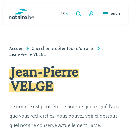
Aller
au
FR
OUVERT
MENU
OUVERT
RECHERCHER
contenu
notaire.be
homepage
principal
TROUVER UN NOTAIRE
Immobilier
Breadcrumb
Accueil
Chercher le détenteur d'un acte
Relations et vivre ensemble
Jean-Pierre VELGE
Jean-Pierre
Héritage et donations
VELGE
Entreprendre
Le notaire
Ce notaire est peut-être le notaire qui a signé l'acte
que vous recherchez. Vous pouvez voir ci-dessous
Calculateurs
quel notaire conserve actuellement l'acte.