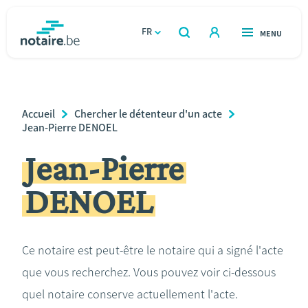
Aller
au
FR
OUVERT
MENU
OUVERT
RECHERCHER
contenu
notaire.be
homepage
principal
TROUVER UN NOTAIRE
Immobilier
Breadcrumb
Accueil
Chercher le détenteur d'un acte
Relations et vivre ensemble
Jean-Pierre DENOEL
Jean-Pierre
Héritage et donations
DENOEL
Entreprendre
Le notaire
Ce notaire est peut-être le notaire qui a signé l'acte
que vous recherchez. Vous pouvez voir ci-dessous
Calculateurs
quel notaire conserve actuellement l'acte.