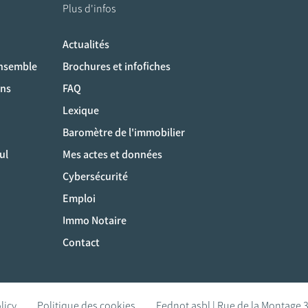
Plus d'infos
Actualités
ociaux
ensemble
Brochures et infofiches
ons
FAQ
Lexique
Baromètre de l'immobilier
ul
Mes actes et données
Cybersécurité
Emploi
Immo Notaire
Contact
licy
Politique des cookies
Fednot asbl | Rue de la Montage 3