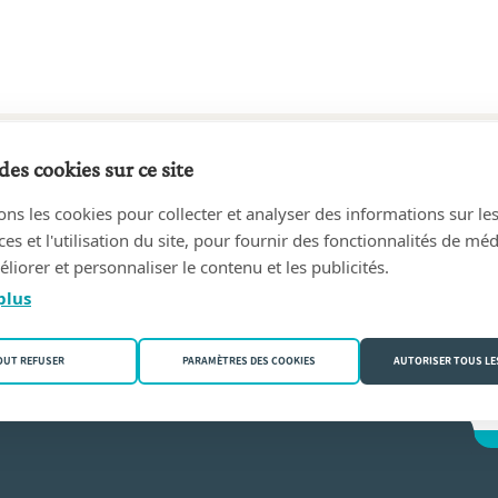
des cookies sur ce site
7 au aujourd'hui
ons les cookies pour collecter et analyser des informations sur le
 Associés
(6000 Charleroi)
s et l'utilisation du site, pour fournir des fonctionnalités de mé
liorer et personnaliser le contenu et les publicités.
pe Matagne
plus
OUT REFUSER
PARAMÈTRES DES COOKIES
AUTORISER TOUS LE