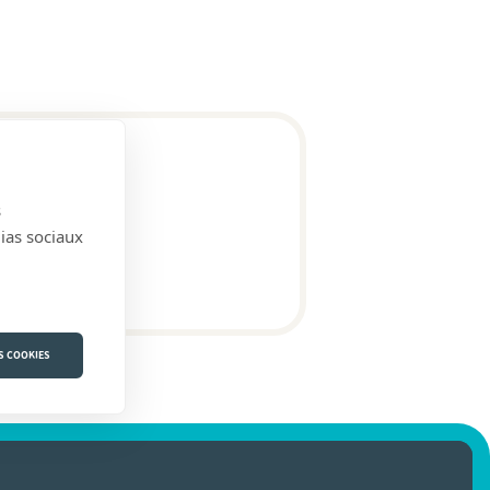
s
dias sociaux
S COOKIES