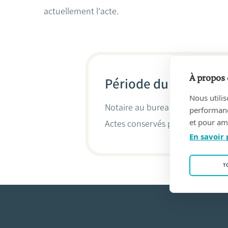
actuellement l'acte.
À propos 
Période du 05/02/200
Nous utilis
Notaire au bureau
M&V Notaires
performance
et pour amé
Actes conservés par
Jean-Philip
En savoir 
T