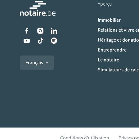
Aperçu
Immobilier
Liens vers les réseaux s
Relations et vivre 
Héritage et donati
Entreprendre
Le notaire
Français
Simulateurs de calc
Conditions d'utilisation
Privacy po