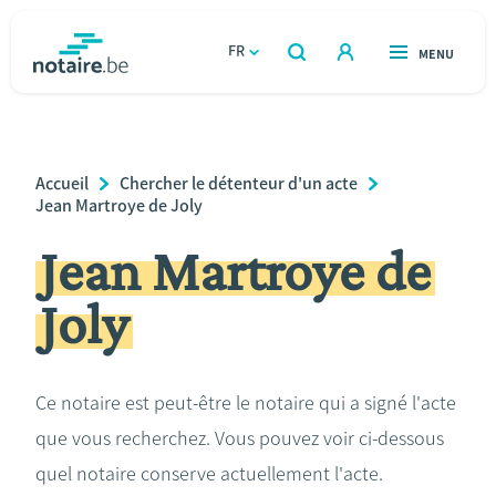
Aller
au
FR
OUVERT
MENU
OUVERT
RECHERCHER
contenu
notaire.be
homepage
principal
TROUVER UN NOTAIRE
Immobilier
Breadcrumb
Accueil
Chercher le détenteur d'un acte
Relations et vivre ensemble
Jean Martroye de Joly
Jean Martroye de
Héritage et donations
Joly
Entreprendre
Le notaire
Ce notaire est peut-être le notaire qui a signé l'acte
que vous recherchez. Vous pouvez voir ci-dessous
Calculateurs
quel notaire conserve actuellement l'acte.