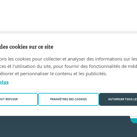
des cookies sur ce site
58 au 11/01/1984
ons les cookies pour collecter et analyser des informations sur le
ean-Marie
(1050 Bruxelles)
s et l'utilisation du site, pour fournir des fonctionnalités de mé
liorer et personnaliser le contenu et les publicités.
 Gyselinck
plus
OUT REFUSER
PARAMÈTRES DES COOKIES
AUTORISER TOUS LE