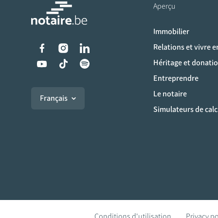
Aperçu
Immobilier
Liens vers les réseaux s
Relations et vivre 
Héritage et donati
Entreprendre
Le notaire
Français
Simulateurs de calc
Conditions d'utilisation
Privacy po