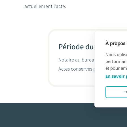
actuellement l'acte.
À propos 
Période du 29/07/19
Nous utilis
Notaire au bureau
GYSELINCK, J
performance
et pour amé
Actes conservés par
Jean-Didier
En savoir 
T