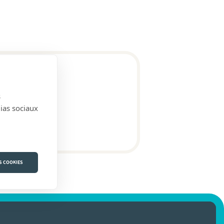
s
dias sociaux
S COOKIES