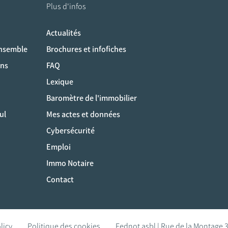
Plus d'infos
Actualités
ociaux
ensemble
Brochures et infofiches
ons
FAQ
Lexique
Baromètre de l'immobilier
ul
Mes actes et données
Cybersécurité
Emploi
Immo Notaire
Contact
licy
Politique des cookies
Fednot asbl | Rue de la Montage 3