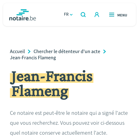
Aller
au
FR
OUVERT
MENU
OUVERT
RECHERCHER
contenu
notaire.be
homepage
principal
TROUVER UN NOTAIRE
Immobilier
Breadcrumb
Accueil
Chercher le détenteur d'un acte
Relations et vivre ensemble
Jean-Francis Flameng
Jean-Francis
Héritage et donations
Flameng
Entreprendre
Le notaire
Ce notaire est peut-être le notaire qui a signé l'acte
que vous recherchez. Vous pouvez voir ci-dessous
Calculateurs
quel notaire conserve actuellement l'acte.