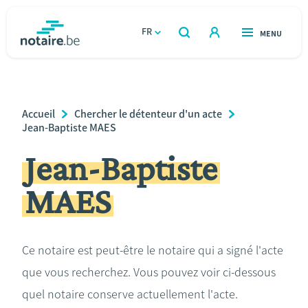
Aller
au
FR
OUVERT
MENU
OUVERT
RECHERCHER
contenu
notaire.be
homepage
principal
TROUVER UN NOTAIRE
Immobilier
Breadcrumb
Accueil
Chercher le détenteur d'un acte
Relations et vivre ensemble
Jean-Baptiste MAES
Jean-Baptiste
Héritage et donations
MAES
Entreprendre
Le notaire
Ce notaire est peut-être le notaire qui a signé l'acte
que vous recherchez. Vous pouvez voir ci-dessous
Calculateurs
quel notaire conserve actuellement l'acte.