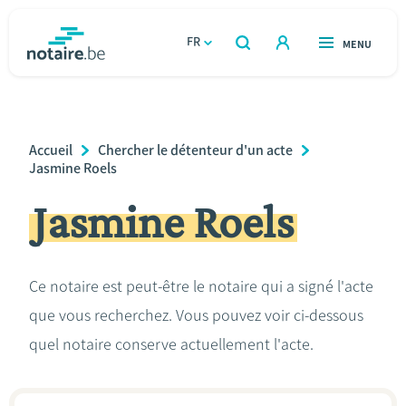
Aller
au
FR
OUVERT
MENU
OUVERT
RECHERCHER
contenu
notaire.be
homepage
principal
TROUVER UN NOTAIRE
Immobilier
Breadcrumb
Accueil
Chercher le détenteur d'un acte
Relations et vivre ensemble
Jasmine Roels
Jasmine Roels
Héritage et donations
Entreprendre
Ce notaire est peut-être le notaire qui a signé l'acte
que vous recherchez. Vous pouvez voir ci-dessous
Le notaire
quel notaire conserve actuellement l'acte.
Calculateurs