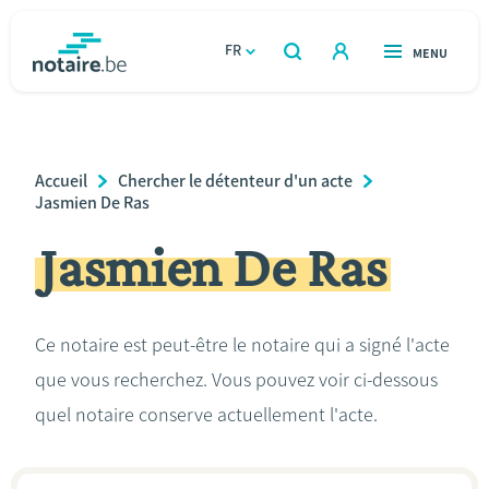
Aller
au
FR
OUVERT
MENU
OUVERT
RECHERCHER
contenu
notaire.be
homepage
principal
TROUVER UN NOTAIRE
Immobilier
Breadcrumb
Accueil
Chercher le détenteur d'un acte
Relations et vivre ensemble
Jasmien De Ras
Jasmien De Ras
Héritage et donations
Entreprendre
Ce notaire est peut-être le notaire qui a signé l'acte
que vous recherchez. Vous pouvez voir ci-dessous
Le notaire
quel notaire conserve actuellement l'acte.
Calculateurs