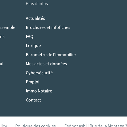
Plus d'infos
Actualités
ociaux
ensemble
Brochures et infofiches
ons
FAQ
Lexique
Baromètre de l'immobilier
ul
Mes actes et données
Cybersécurité
Emploi
Immo Notaire
Contact
licy
Politique des cookies
Fednot asbl | Rue de la Montage 3