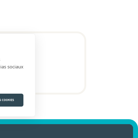
s
dias sociaux
S COOKIES