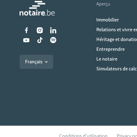
Aperçu
Immobilier
Liens vers les réseaux s
Relations et vivre 
Héritage et donati
Entreprendre
Le notaire
Français
Simulateurs de calc
Conditions d'utilisation
Privacy po