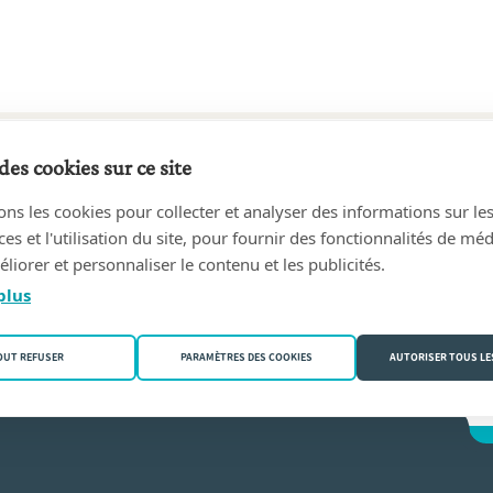
des cookies sur ce site
1 au aujourd'hui
ons les cookies pour collecter et analyser des informations sur le
, Notaris
(1600 Sint-Pieters-Leeuw)
s et l'utilisation du site, pour fournir des fonctionnalités de mé
liorer et personnaliser le contenu et les publicités.
man
plus
OUT REFUSER
PARAMÈTRES DES COOKIES
AUTORISER TOUS LE