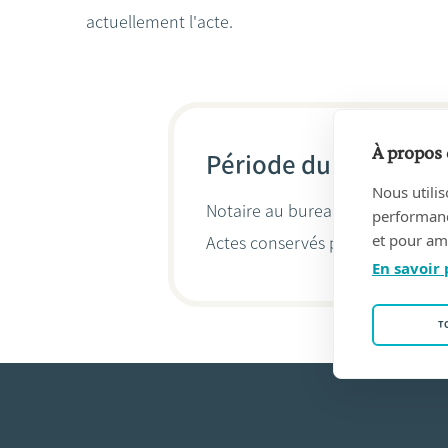
actuellement l'acte.
À propos 
Période du 24/01/201
Nous utilis
Notaire au bureau
MEERSMAN Jan
performance
et pour amé
Actes conservés par
Jan Meers
En savoir 
T