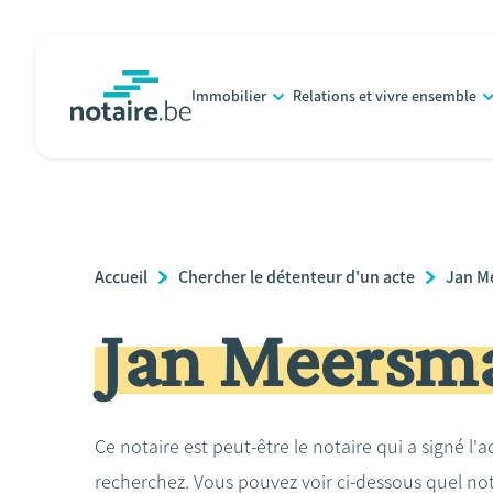
Aller
au
contenu
Immobilier
Relations et vivre ensemble
principal
notaire.be
homepage
Breadcrumb
Accueil
Chercher le détenteur d'un acte
Jan M
Jan Meersm
Ce notaire est peut-être le notaire qui a signé l'
recherchez. Vous pouvez voir ci-dessous quel no