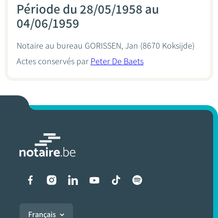
Période du 28/05/1958 au
04/06/1959
Notaire au bureau
GORISSEN, Jan
(8670 Koksijde)
Actes conservés par
Peter De Baets
Liens vers les réseaux soci
Français