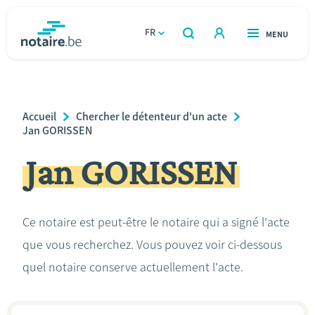
Aller
au
FR
OUVERT
MENU
OUVERT
RECHERCHER
contenu
notaire.be
homepage
principal
TROUVER UN NOTAIRE
Immobilier
Breadcrumb
Accueil
Chercher le détenteur d'un acte
Relations et vivre ensemble
Jan GORISSEN
Jan GORISSEN
Héritage et donations
Entreprendre
Ce notaire est peut-être le notaire qui a signé l'acte
que vous recherchez. Vous pouvez voir ci-dessous
Le notaire
quel notaire conserve actuellement l'acte.
Calculateurs