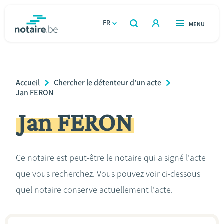
Aller
au
FR
OUVERT
MENU
OUVERT
RECHERCHER
contenu
notaire.be
homepage
principal
TROUVER UN NOTAIRE
Immobilier
Breadcrumb
Accueil
Chercher le détenteur d'un acte
Relations et vivre ensemble
Jan FERON
Jan FERON
Héritage et donations
Entreprendre
Ce notaire est peut-être le notaire qui a signé l'acte
que vous recherchez. Vous pouvez voir ci-dessous
Le notaire
quel notaire conserve actuellement l'acte.
Calculateurs