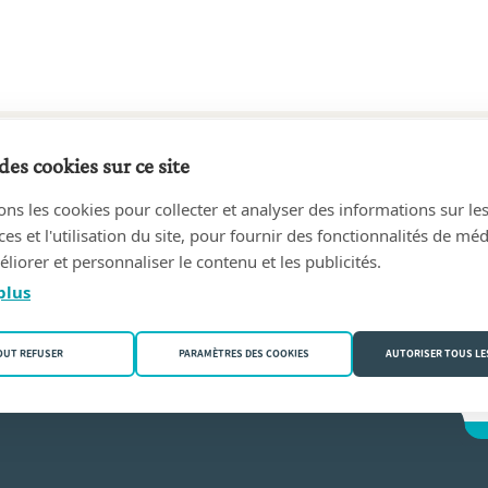
des cookies sur ce site
9 au aujourd'hui
ons les cookies pour collecter et analyser des informations sur le
skin & Dierynck, geassocieerde notarissen
(8501 Kortrijk (He
s et l'utilisation du site, pour fournir des fonctionnalités de mé
liorer et personnaliser le contenu et les publicités.
ambrecht
plus
OUT REFUSER
PARAMÈTRES DES COOKIES
AUTORISER TOUS LE