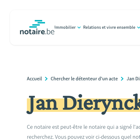
Aller
au
contenu
Immobilier
Relations et vivre ensemble
principal
notaire.be
homepage
Breadcrumb
Accueil
Chercher le détenteur d'un acte
Jan D
Jan Dierync
Ce notaire est peut-être le notaire qui a signé l'
recherchez. Vous pouvez voir ci-dessous quel no