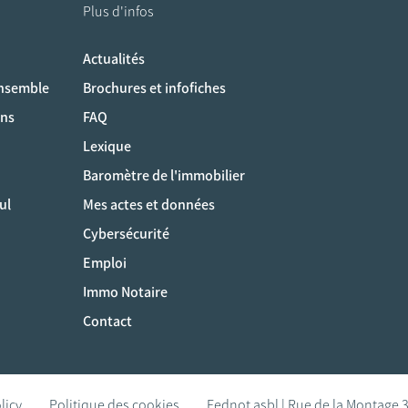
Plus d'infos
Actualités
ociaux
ensemble
Brochures et infofiches
ons
FAQ
Lexique
Baromètre de l'immobilier
ul
Mes actes et données
Cybersécurité
Emploi
Immo Notaire
Contact
licy
Politique des cookies
Fednot asbl | Rue de la Montage 3