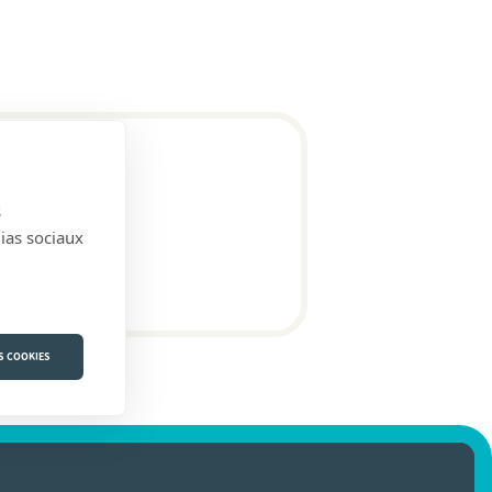
s
ule))
dias sociaux
S COOKIES