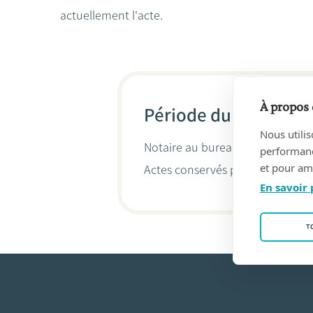
actuellement l'acte.
À propos 
Période du 30/01/201
Nous utilis
Notaire au bureau
Lambrecht, Ra
performance
et pour amé
Actes conservés par
Christian L
En savoir 
T