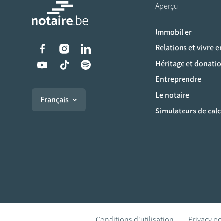
Aperçu
Immobilier
Liens vers les réseaux s
Relations et vivre 
Héritage et donati
Entreprendre
Le notaire
Français
Simulateurs de calc
Conditions d'utilisation
Privacy po