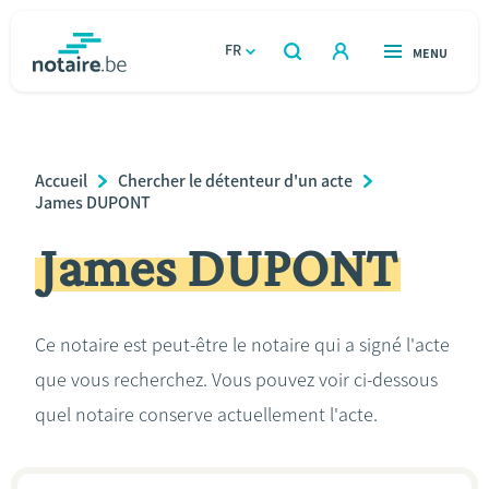
Aller
au
FR
OUVERT
MENU
OUVERT
RECHERCHER
contenu
notaire.be
homepage
principal
TROUVER UN NOTAIRE
Immobilier
Breadcrumb
Accueil
Chercher le détenteur d'un acte
Relations et vivre ensemble
James DUPONT
James DUPONT
Héritage et donations
Entreprendre
Ce notaire est peut-être le notaire qui a signé l'acte
que vous recherchez. Vous pouvez voir ci-dessous
Le notaire
quel notaire conserve actuellement l'acte.
Calculateurs