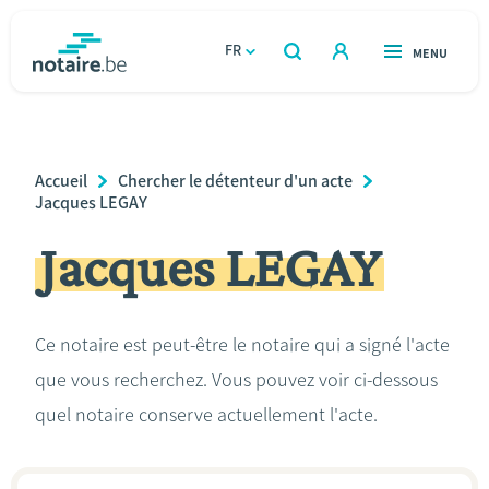
Aller
au
FR
OUVERT
MENU
OUVERT
RECHERCHER
contenu
notaire.be
homepage
principal
TROUVER UN NOTAIRE
Immobilier
Breadcrumb
Accueil
Chercher le détenteur d'un acte
Relations et vivre ensemble
Jacques LEGAY
Jacques LEGAY
Héritage et donations
Entreprendre
Ce notaire est peut-être le notaire qui a signé l'acte
que vous recherchez. Vous pouvez voir ci-dessous
Le notaire
quel notaire conserve actuellement l'acte.
Calculateurs