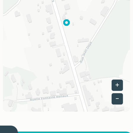
Leaflet
|