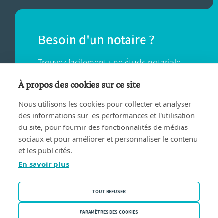
Besoin d'un notaire ?
Trouvez facilement une étude notariale
près de chez vous.
À propos des cookies sur ce site
Nous utilisons les cookies pour collecter et analyser
TROUVER UN NOTAIRE
des informations sur les performances et l'utilisation
du site, pour fournir des fonctionnalités de médias
sociaux et pour améliorer et personnaliser le contenu
et les publicités.
En savoir plus
Conditions d'utilisation
TOUT REFUSER
Privacy policy
Politique des cookies
PARAMÈTRES DES COOKIES