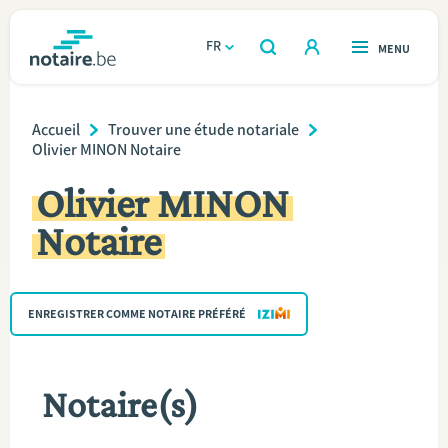
Aller
au
FR
OUVERT
MENU
OUVERT
RECHERCHER
contenu
notaire.be
homepage
principal
Breadcrumb
TROUVER UN NOTAIRE
Accueil
Trouver une étude notariale
Immobilier
Olivier MINON Notaire
Relations et vivre ensemble
Olivier MINON
Notaire
Héritage et donations
Entreprendre
ENREGISTRER COMME NOTAIRE PRÉFÉRÉ
Le notaire
Notaire(s)
Calculateurs