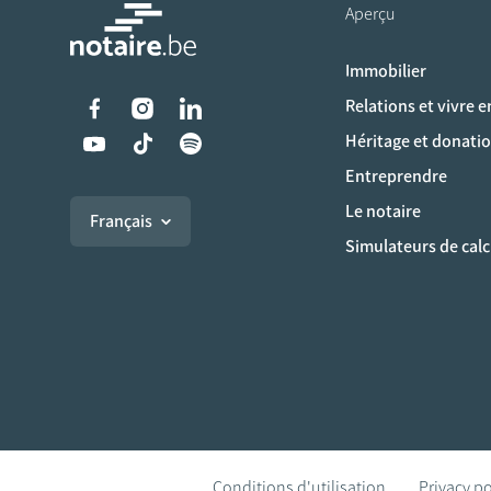
Aperçu
Immobilier
Liens vers les réseaux s
Relations et vivre 
Héritage et donati
Entreprendre
Le notaire
Français
Simulateurs de calc
Conditions d'utilisation
Privacy po