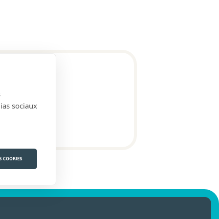
s
dias sociaux
S COOKIES