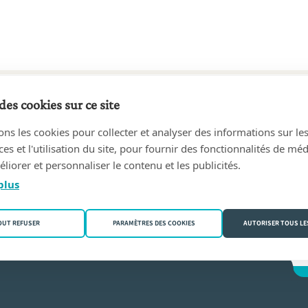
des cookies sur ce site
68 au 20/02/1985
ons les cookies pour collecter et analyser des informations sur le
cques
(4840 Welkenraedt)
s et l'utilisation du site, pour fournir des fonctionnalités de mé
liorer et personnaliser le contenu et les publicités.
ngenot
plus
OUT REFUSER
PARAMÈTRES DES COOKIES
AUTORISER TOUS LE