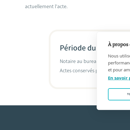
actuellement l'acte.
À propos 
Période du 23/01/19
Nous utilis
Notaire au bureau
FRANCOIS, Ja
performance
et pour amé
Actes conservés par
François A
En savoir 
T