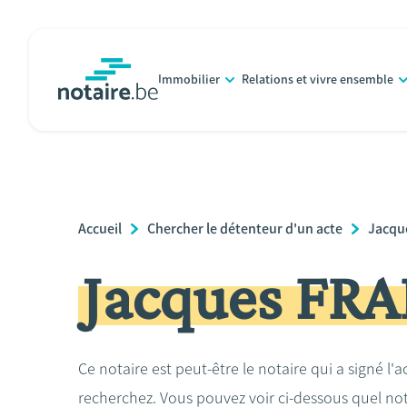
Aller
au
contenu
Immobilier
Relations et vivre ensemble
principal
notaire.be
homepage
Breadcrumb
Accueil
Chercher le détenteur d'un acte
Jacqu
Jacques FR
Ce notaire est peut-être le notaire qui a signé l'
recherchez. Vous pouvez voir ci-dessous quel no