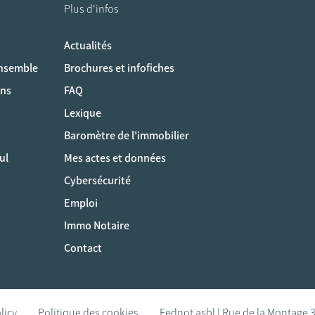
Plus d'infos
Actualités
ociaux
ensemble
Brochures et infofiches
ons
FAQ
Lexique
Baromètre de l'immobilier
ul
Mes actes et données
Cybersécurité
Emploi
Immo Notaire
Contact
licy
Politique des cookies
Fednot asbl | Rue de la Montage 3